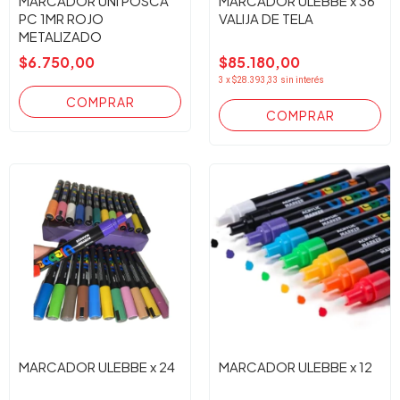
MARCADOR UNI POSCA
MARCADOR ULEBBE x 36
PC 1MR ROJO
VALIJA DE TELA
METALIZADO
$6.750,00
$85.180,00
3
x
$28.393,33
sin interés
MARCADOR ULEBBE x 24
MARCADOR ULEBBE x 12