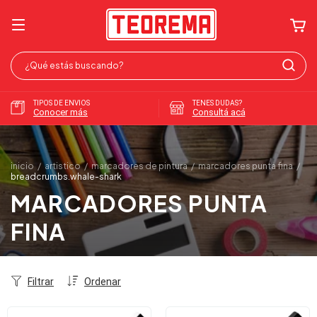
TIPOS DE ENVIOS
TENES DUDAS?
Conocer más
Consultá acá
inicio
/
artistico
/
marcadores de pintura
/
marcadores punta fina
/
breadcrumbs.whale-shark
MARCADORES PUNTA
FINA
Filtrar
Ordenar