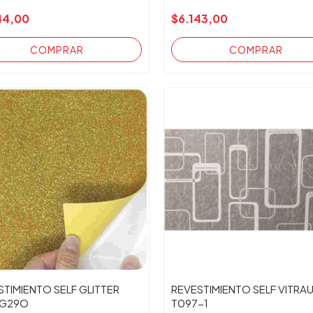
44,00
$6.143,00
STIMIENTO SELF GLITTER
REVESTIMIENTO SELF VITRA
 G29O
T097-1