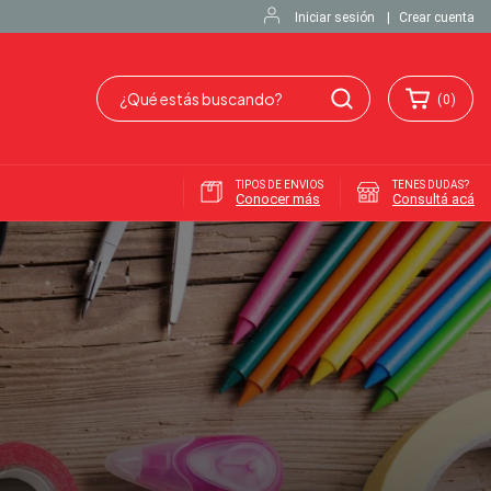
Iniciar sesión
|
Crear cuenta
(
0
)
TIPOS DE ENVIOS
TENES DUDAS?
Conocer más
Consultá acá