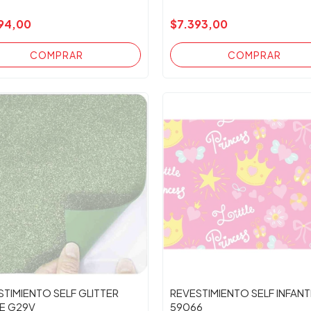
94,00
$7.393,00
STIMIENTO SELF GLITTER
REVESTIMIENTO SELF INFANT
E G29V
59066