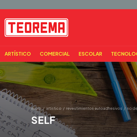
ARTÍSTICO
COMERCIAL
ESCOLAR
TECNOLO
inicio
/
artistico
/
revestimientos autoadhesivos
/
no de
SELF