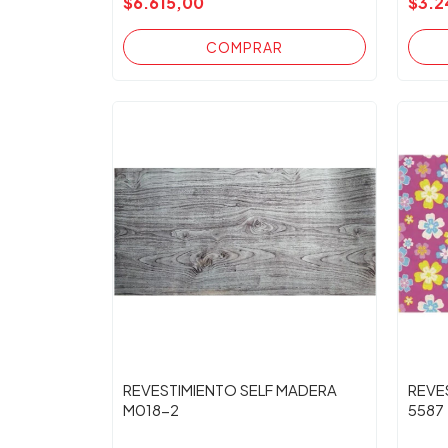
$6.615,00
$3.2
REVESTIMIENTO SELF MADERA
REVE
M018-2
5587