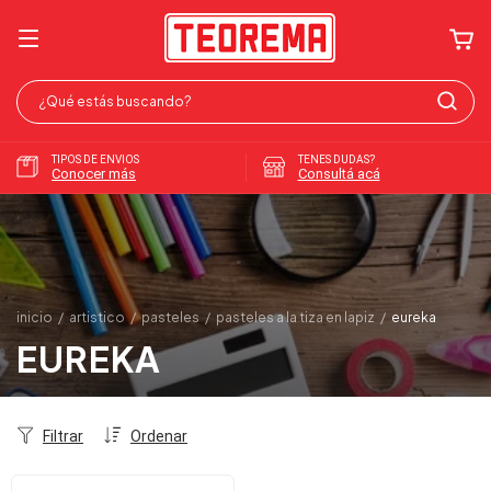
TIPOS DE ENVIOS
TENES DUDAS?
Conocer más
Consultá acá
inicio
/
artistico
/
pasteles
/
pasteles a la tiza en lapiz
/
eureka
EUREKA
Filtrar
Ordenar