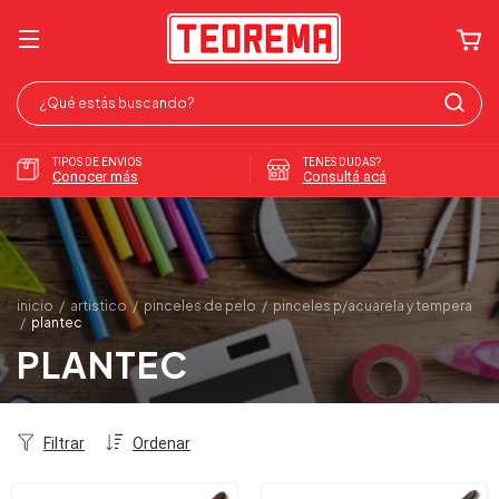
TIPOS DE ENVIOS
TENES DUDAS?
Conocer más
Consultá acá
inicio
/
artistico
/
pinceles de pelo
/
pinceles p/acuarela y tempera
/
plantec
PLANTEC
Filtrar
Ordenar