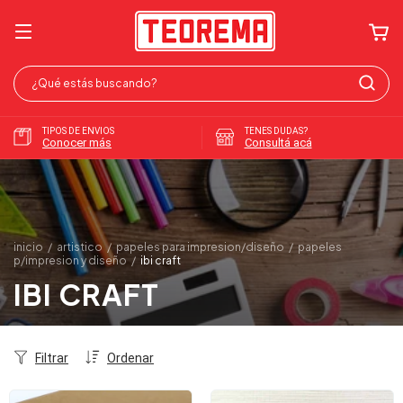
TIPOS DE ENVIOS
TENES DUDAS?
Conocer más
Consultá acá
inicio
/
artistico
/
papeles para impresion/diseño
/
papeles
p/impresion y diseño
/
ibi craft
IBI CRAFT
Filtrar
Ordenar