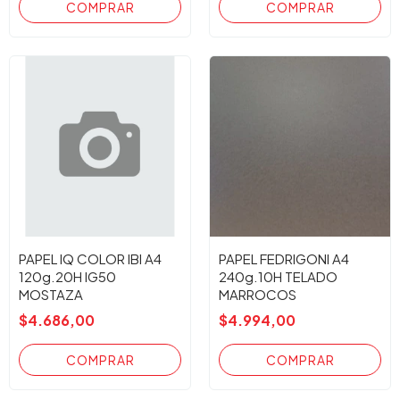
PAPEL IQ COLOR IBI A4
PAPEL FEDRIGONI A4
120g.20H IG50
240g.10H TELADO
MOSTAZA
MARROCOS
$4.686,00
$4.994,00