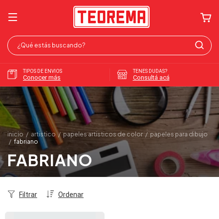
TIPOS DE ENVIOS
TENES DUDAS?
Conocer más
Consultá acá
inicio
/
artistico
/
papeles artisticos de color
/
papeles para dibujo
/
fabriano
FABRIANO
Filtrar
Ordenar