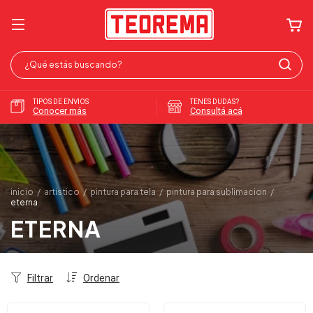
TIPOS DE ENVIOS
TENES DUDAS?
Conocer más
Consultá acá
inicio
/
artistico
/
pintura para tela
/
pintura para sublimacion
/
eterna
ETERNA
Filtrar
Ordenar