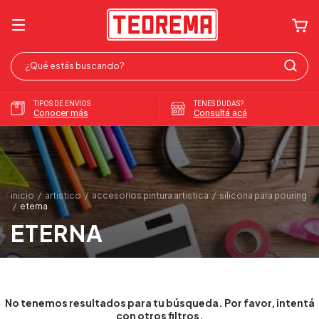
TIPOS DE ENVIOS
TENES DUDAS?
Conocer más
Consultá acá
inicio
/
artistico
/
accesorios pintura artistica
/
silicona para pouring
/
eterna
ETERNA
No tenemos resultados para tu búsqueda. Por favor, intentá
con otros filtros.