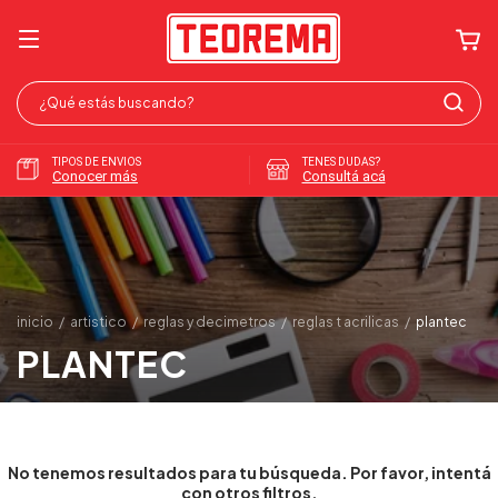
TIPOS DE ENVIOS
TENES DUDAS?
Conocer más
Consultá acá
inicio
/
artistico
/
reglas y decimetros
/
reglas t acrilicas
/
plantec
PLANTEC
No tenemos resultados para tu búsqueda. Por favor, intentá
con otros filtros.