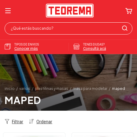
TIPOS DE ENVIOS
TENES DUDAS?
Conocer más
Consultá acá
inicio
/
varios
/
plastilinas y masas
/
masa para modelar
/
maped
MAPED
Filtrar
Ordenar