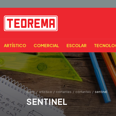
ARTÍSTICO
COMERCIAL
ESCOLAR
TECNOLO
inicio
/
artistico
/
cortantes
/
cortantes
/
sentinel
SENTINEL