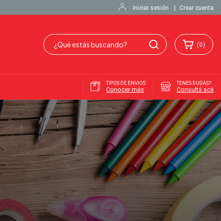
Iniciar sesión
|
Crear cuenta
(
0
)
TIPOS DE ENVIOS
TENES DUDAS?
Conocer más
Consultá acá