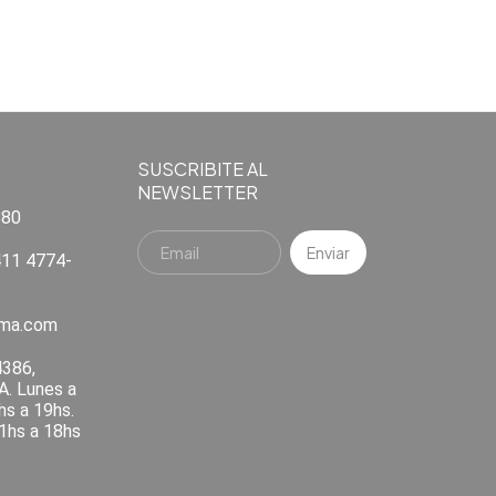
SUSCRIBITE AL
NEWSLETTER
880
11 4774-
ema.com
4386,
A. Lunes a
hs a 19hs.
1hs a 18hs