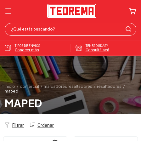
TIPOS DE ENVIOS
TENES DUDAS?
Conocer más
Consultá acá
inicio
/
comercial
/
marcadores resaltadores
/
resaltadores
/
maped
MAPED
Filtrar
Ordenar