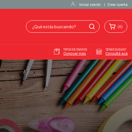
Iniciar sesión
|
Crear cuenta
(
0
)
TIPOS DE ENVIOS
TENES DUDAS?
Conocer más
Consultá acá