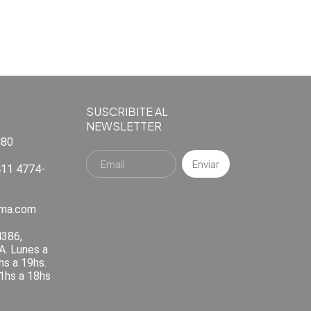
SUSCRIBITE AL
NEWSLETTER
880
11 4774-
ema.com
4386,
A. Lunes a
hs a 19hs.
1hs a 18hs