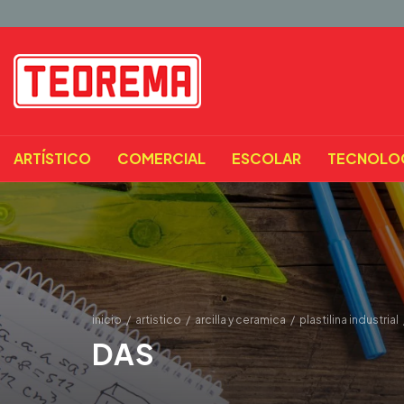
ARTÍSTICO
COMERCIAL
ESCOLAR
TECNOLO
inicio
/
artistico
/
arcilla y ceramica
/
plastilina industrial
DAS