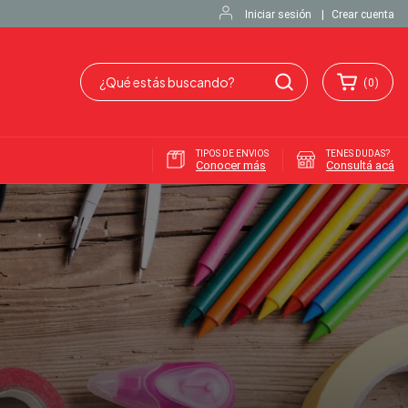
Iniciar sesión
|
Crear cuenta
(
0
)
TIPOS DE ENVIOS
TENES DUDAS?
Conocer más
Consultá acá