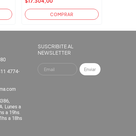
$17.304,00
SUSCRIBITE AL
NEWSLETTER
880
11 4774-
ema.com
4386,
A. Lunes a
hs a 19hs.
1hs a 18hs