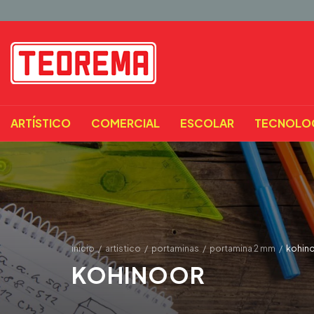
ARTÍSTICO
COMERCIAL
ESCOLAR
TECNOLO
inicio
/
artistico
/
portaminas
/
portamina 2 mm
/
kohin
KOHINOOR