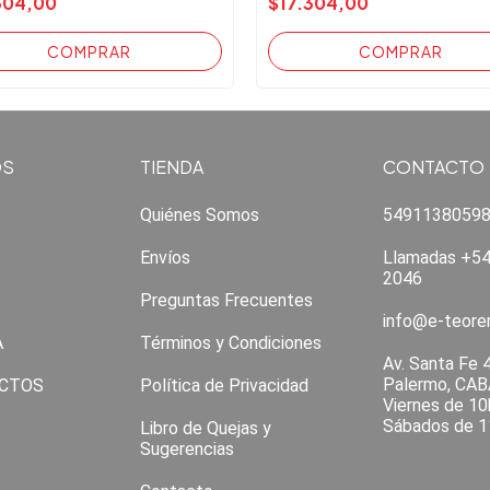
304,00
$17.304,00
OS
TIENDA
CONTACTO
Quiénes Somos
5491138059
Envíos
Llamadas +54
2046
Preguntas Frecuentes
info@e-teor
A
Términos y Condiciones
Av. Santa Fe 
Palermo, CAB
CTOS
Política de Privacidad
Viernes de 10
Sábados de 1
Libro de Quejas y
Sugerencias