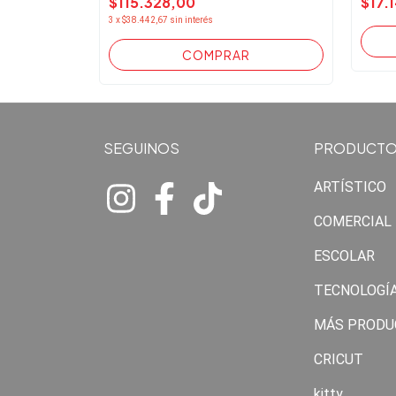
$115.328,00
$17.
3
x
$38.442,67
sin interés
SEGUINOS
PRODUCT
ARTÍSTICO
COMERCIAL
ESCOLAR
TECNOLOGÍ
MÁS PRODU
CRICUT
kitty