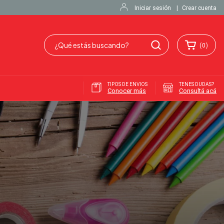
Iniciar sesión
|
Crear cuenta
(
0
)
TIPOS DE ENVIOS
TENES DUDAS?
Conocer más
Consultá acá