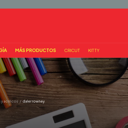
GÍA
MÁS PRODUCTOS
CRICUT
KITTY
y acrilicos
/
daler rowney