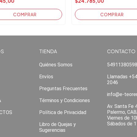
145,00
$24.785,00
OS
TIENDA
CONTACTO
Quiénes Somos
5491138059
Envíos
Llamadas +54
2046
Preguntas Frecuentes
info@e-teor
A
Términos y Condiciones
Av. Santa Fe 
Palermo, CAB
CTOS
Política de Privacidad
Viernes de 10
Sábados de 1
Libro de Quejas y
Sugerencias