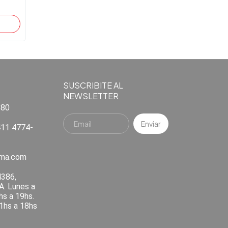
SUSCRIBITE AL
NEWSLETTER
880
11 4774-
ema.com
4386,
A. Lunes a
hs a 19hs.
1hs a 18hs