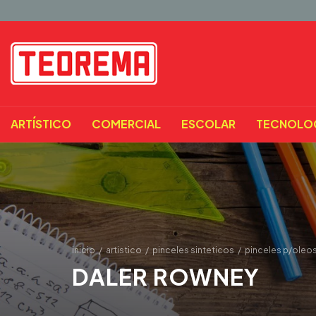
ARTÍSTICO
COMERCIAL
ESCOLAR
TECNOLO
inicio
/
artistico
/
pinceles sinteticos
/
pinceles p/oleos 
DALER ROWNEY