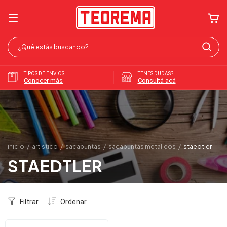
TIPOS DE ENVIOS
TENES DUDAS?
Conocer más
Consultá acá
inicio
/
artistico
/
sacapuntas
/
sacapuntas metalicos
/
staedtler
STAEDTLER
Filtrar
Ordenar