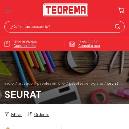
TIPOS DE ENVIOS
TENES DUDAS?
Conocer más
Consultá acá
inicio
/
artistico
/
papeles en rollo
/
papel escenografia
/
seurat
SEURAT
Filtrar
Ordenar