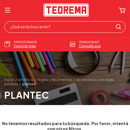
TIPOS DE ENVIOS
TENES DUDAS?
Conocer más
Consultá acá
inicio
/
artistico
/
reglas y decimetros
/
accesorios para regla
paralela
/
plantec
PLANTEC
No tenemos resultados para tu búsqueda. Por favor, intentá
con otros filtros.