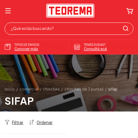
TIPOS DE ENVIOS
TENES DUDAS?
Conocer más
Consultá acá
inicio
/
comercial
/
chinches
/
chinches de 3 puntas
/
sifap
SIFAP
Filtrar
Ordenar