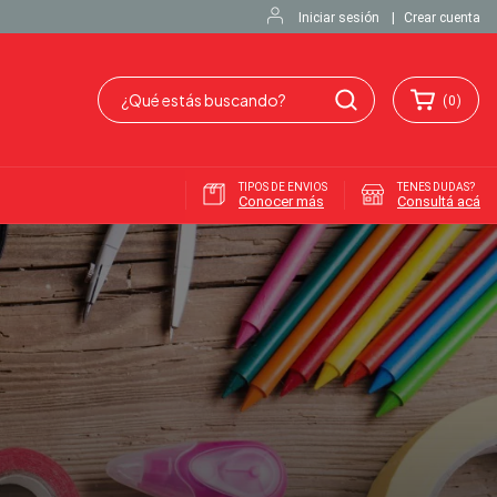
Iniciar sesión
|
Crear cuenta
(
0
)
TIPOS DE ENVIOS
TENES DUDAS?
Conocer más
Consultá acá