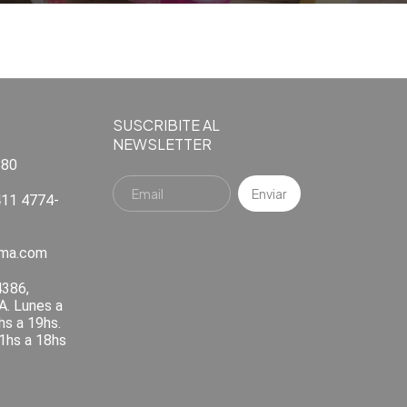
SUSCRIBITE AL
NEWSLETTER
880
11 4774-
ema.com
4386,
A. Lunes a
hs a 19hs.
1hs a 18hs