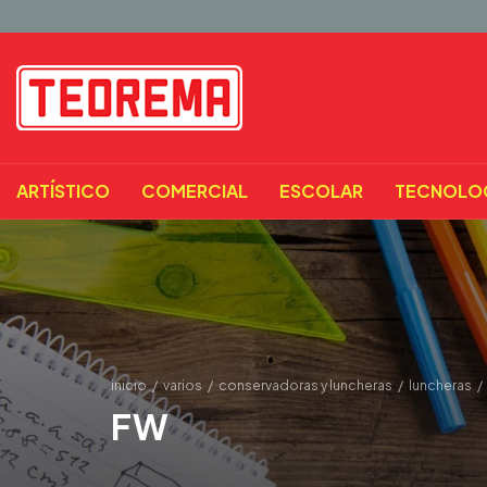
ARTÍSTICO
COMERCIAL
ESCOLAR
TECNOLO
inicio
/
varios
/
conservadoras y luncheras
/
luncheras
/
FW