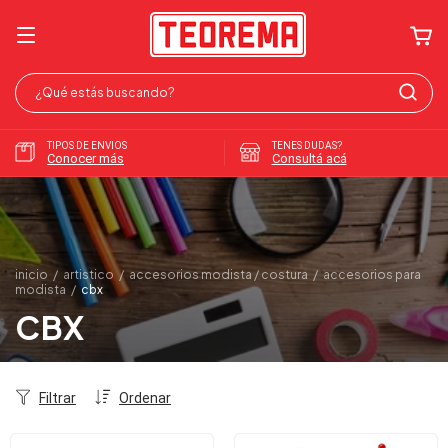
TIPOS DE ENVIOS
TENES DUDAS?
Conocer más
Consultá acá
inicio
/
artistico
/
accesorios modista / costura
/
accesorios para
modista
/
cbx
CBX
Filtrar
Ordenar