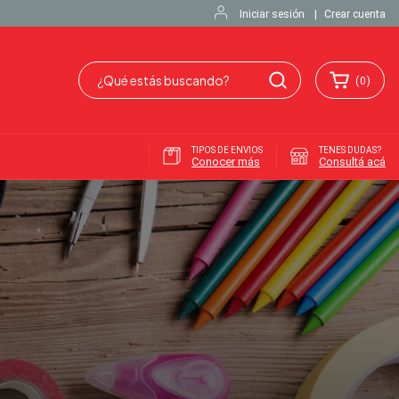
Iniciar sesión
|
Crear cuenta
(
0
)
TIPOS DE ENVIOS
TENES DUDAS?
Conocer más
Consultá acá