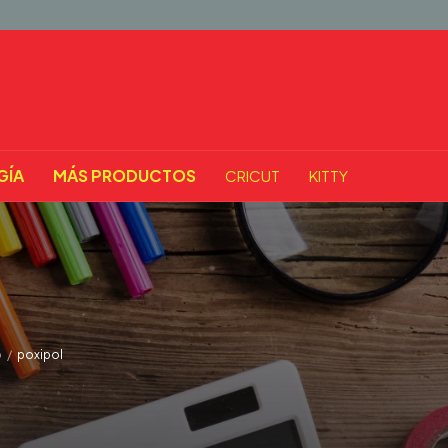
GÍA
MÁS PRODUCTOS
CRICUT
KITTY
o
/
poxipol