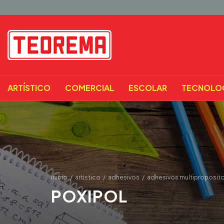
ARTÍSTICO
COMERCIAL
ESCOLAR
TECNOLO
inicio
/
artistico
/
adhesivos
/
adhesivos multiproposit
POXIPOL