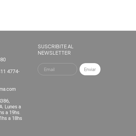
SUSCRIBITE AL
NEWSLETTER
880
11 4774-
ema.com
4386,
A. Lunes a
hs a 19hs.
1hs a 18hs