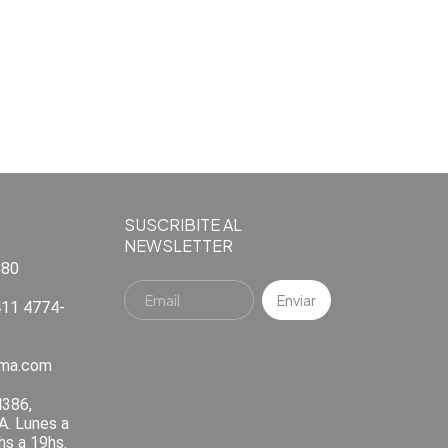
SUSCRIBITE AL
NEWSLETTER
880
11 4774-
ema.com
4386,
A. Lunes a
hs a 19hs.