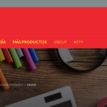
GÍA
MÁS PRODUCTOS
CRICUT
KITTY
board entelados
/
seurat