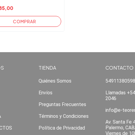
85,00
OS
TIENDA
CONTACTO
Quiénes Somos
5491138059
Envíos
Llamadas +54
2046
Preguntas Frecuentes
info@e-teor
A
Términos y Condiciones
Av. Santa Fe 
Palermo, CAB
CTOS
Política de Privacidad
Viernes de 10