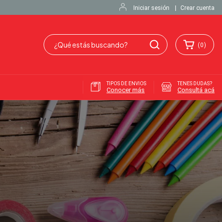
Iniciar sesión
|
Crear cuenta
(
0
)
TIPOS DE ENVIOS
TENES DUDAS?
Conocer más
Consultá acá