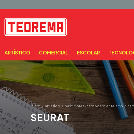
ARTÍSTICO
COMERCIAL
ESCOLAR
TECNOLO
inicio
/
artistico
/
bastidores-hardboard entelado
/
har
SEURAT