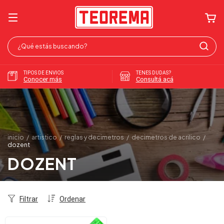
TIPOS DE ENVIOS
TENES DUDAS?
Conocer más
Consultá acá
inicio
/
artistico
/
reglas y decimetros
/
decimetros de acrilico
/
dozent
DOZENT
Filtrar
Ordenar