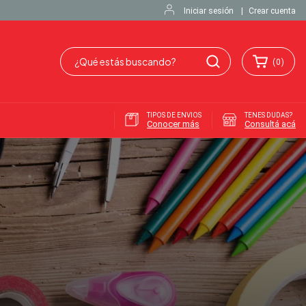
Iniciar sesión
|
Crear cuenta
(
0
)
TIPOS DE ENVIOS
TENES DUDAS?
Conocer más
Consultá acá