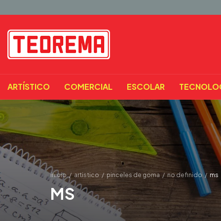
ARTÍSTICO
COMERCIAL
ESCOLAR
TECNOLO
inicio
/
artistico
/
pinceles de goma
/
no definido
/
ms
MS