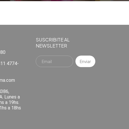
SUSCRIBITE AL
NEWSLETTER
880
11 4774-
ema.com
4386,
A. Lunes a
hs a 19hs.
1hs a 18hs