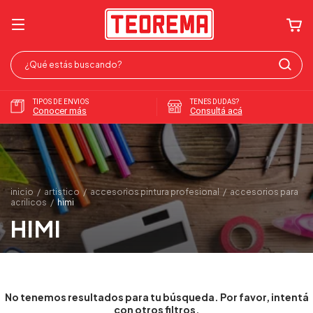
TIPOS DE ENVIOS
TENES DUDAS?
Conocer más
Consultá acá
inicio
/
artistico
/
accesorios pintura profesional
/
accesorios para
acrilicos
/
himi
HIMI
No tenemos resultados para tu búsqueda. Por favor, intentá
con otros filtros.