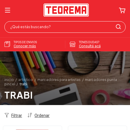
TIPOS DE ENVIOS
TENES DUDAS?
Conocer más
Consultá acá
inicio
/
artistico
/
marcadores para artistas
/
marcadores punta
pincel
/
trabi
TRABI
Filtrar
Ordenar