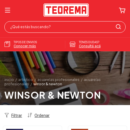
TIPOS DE ENVIOS
TENES DUDAS?
Conocer más
Consultá acá
inicio
/
artistico
/
acuarelas profesionales
/
acuarelas
profesionales
/
winsor & newton
WINSOR & NEWTON
Filtrar
Ordenar