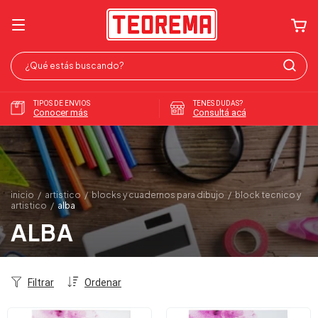
TIPOS DE ENVIOS
TENES DUDAS?
Conocer más
Consultá acá
inicio
/
artistico
/
blocks y cuadernos para dibujo
/
block tecnico y
artistico
/
alba
ALBA
Filtrar
Ordenar