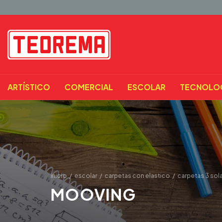
ARTÍSTICO
COMERCIAL
ESCOLAR
TECNOLO
inicio
/
escolar
/
carpetas con elastico
/
carpetas 3 sol
MOOVING