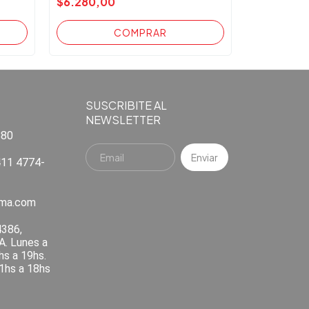
$6.280,00
SUSCRIBITE AL
NEWSLETTER
880
11 4774-
ema.com
4386,
A. Lunes a
hs a 19hs.
1hs a 18hs