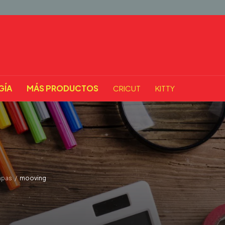
GÍA
MÁS PRODUCTOS
CRICUT
KITTY
apas
/
mooving