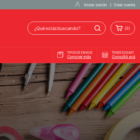
Iniciar sesión
|
Crear cuenta
(
0
)
TIPOS DE ENVIOS
TENES DUDAS?
Conocer más
Consultá acá