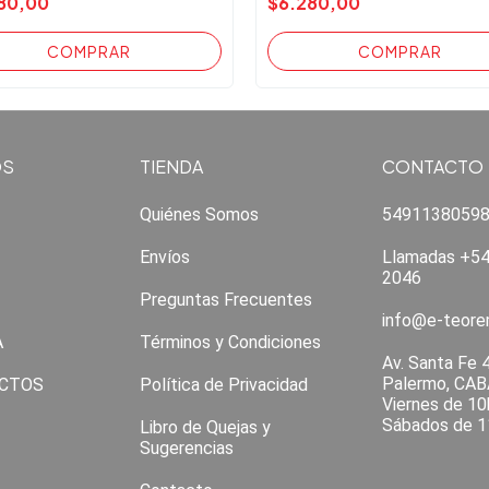
80,00
$6.280,00
OS
TIENDA
CONTACTO
Quiénes Somos
5491138059
Envíos
Llamadas +54
2046
Preguntas Frecuentes
info@e-teor
A
Términos y Condiciones
Av. Santa Fe 
Palermo, CAB
CTOS
Política de Privacidad
Viernes de 10
Sábados de 1
Libro de Quejas y
Sugerencias