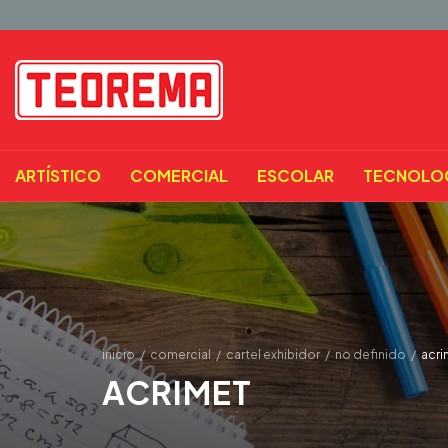
ARTÍSTICO
COMERCIAL
ESCOLAR
TECNOLO
inicio
/
comercial
/
cartel exhibidor
/
no definido
/
acri
ACRIMET