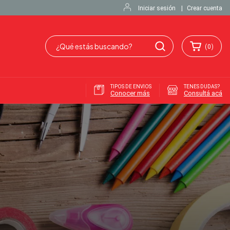
Iniciar sesión
|
Crear cuenta
(
0
)
TIPOS DE ENVIOS
TENES DUDAS?
Conocer más
Consultá acá