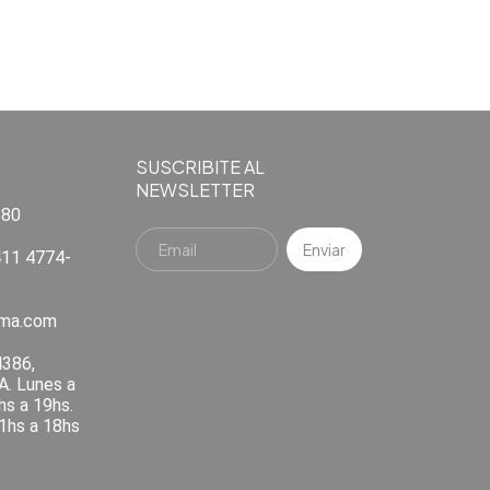
SUSCRIBITE AL
NEWSLETTER
880
11 4774-
ema.com
4386,
A. Lunes a
hs a 19hs.
1hs a 18hs