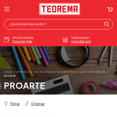
TIPOS DE ENVIOS
TENES DUDAS?
Conocer más
Consultá acá
inicio
/
artistico
/
accesorios pintura artistica
/
pasta de relieve
/
proarte
PROARTE
Filtrar
Ordenar