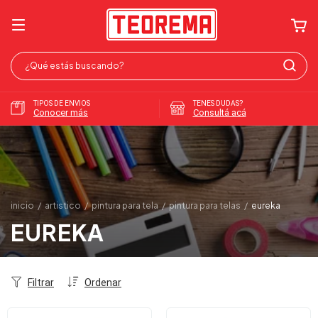
TIPOS DE ENVIOS
TENES DUDAS?
Conocer más
Consultá acá
inicio
/
artistico
/
pintura para tela
/
pintura para telas
/
eureka
EUREKA
Filtrar
Ordenar