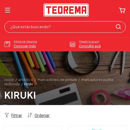
TIPOS DE ENVIOS
TENES DUDAS?
Conocer más
Consultá acá
inicio
/
artistico
/
marcadores de pintura
/
marcadores punta
redonda
/
kiruki
KIRUKI
Filtrar
Ordenar