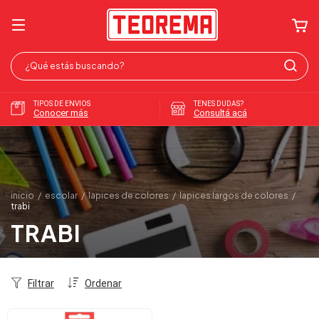
TIPOS DE ENVIOS
TENES DUDAS?
Conocer más
Consultá acá
inicio
/
escolar
/
lapices de colores
/
lapices largos de colores
/
trabi
TRABI
Filtrar
Ordenar