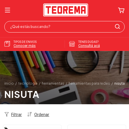
TIPOS DE ENVIOS
TENES DUDAS?
Conocer más
Consultá acá
inicio
/
tecnologia
/
herramientas
/
herramientas para redes
/
nisuta
NISUTA
Filtrar
Ordenar