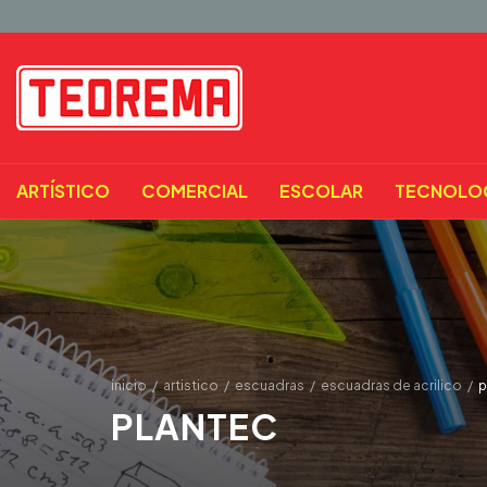
ARTÍSTICO
COMERCIAL
ESCOLAR
TECNOLO
inicio
/
artistico
/
escuadras
/
escuadras de acrilico
/
p
PLANTEC