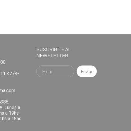
SUSCRIBITE AL
NEWSLETTER
880
11 4774-
ema.com
4386,
A. Lunes a
hs a 19hs.
1hs a 18hs