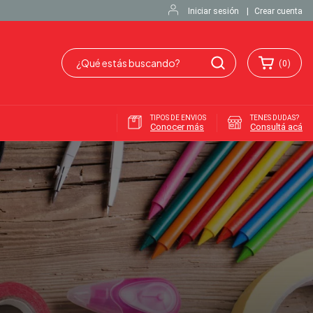
Iniciar sesión
|
Crear cuenta
(
0
)
TIPOS DE ENVIOS
TENES DUDAS?
Conocer más
Consultá acá