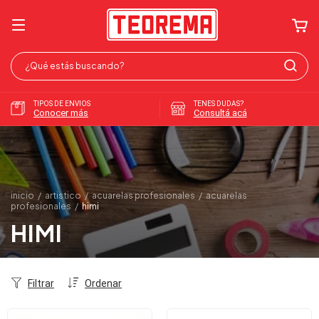
TIPOS DE ENVIOS
TENES DUDAS?
Conocer más
Consultá acá
inicio
/
artistico
/
acuarelas profesionales
/
acuarelas
profesionales
/
himi
HIMI
Filtrar
Ordenar