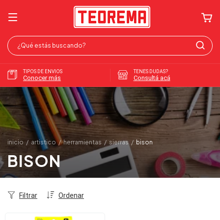
TIPOS DE ENVIOS
TENES DUDAS?
Conocer más
Consultá acá
inicio
/
artistico
/
herramientas
/
sierras
/
bison
BISON
Filtrar
Ordenar