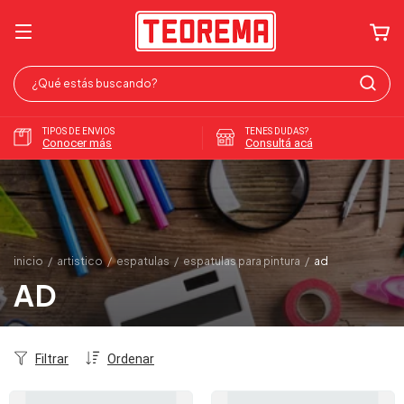
TIPOS DE ENVIOS
TENES DUDAS?
Conocer más
Consultá acá
inicio
/
artistico
/
espatulas
/
espatulas para pintura
/
ad
AD
Filtrar
Ordenar