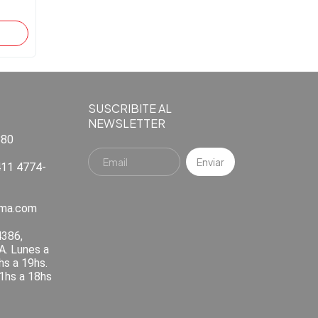
SUSCRIBITE AL
NEWSLETTER
880
11 4774-
ema.com
4386,
A. Lunes a
hs a 19hs.
1hs a 18hs