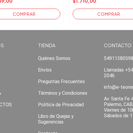
69,00
$1.710,00
OS
TIENDA
CONTACTO
Quiénes Somos
5491138059
Envíos
Llamadas +54
2046
Preguntas Frecuentes
info@e-teor
A
Términos y Condiciones
Av. Santa Fe 
Palermo, CAB
CTOS
Política de Privacidad
Viernes de 10
Sábados de 1
Libro de Quejas y
Sugerencias