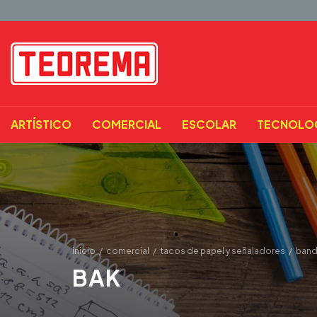
ARTÍSTICO
COMERCIAL
ESCOLAR
TECNOLO
inicio
/
comercial
/
tacos de papel y señaladores
/
bande
BAK