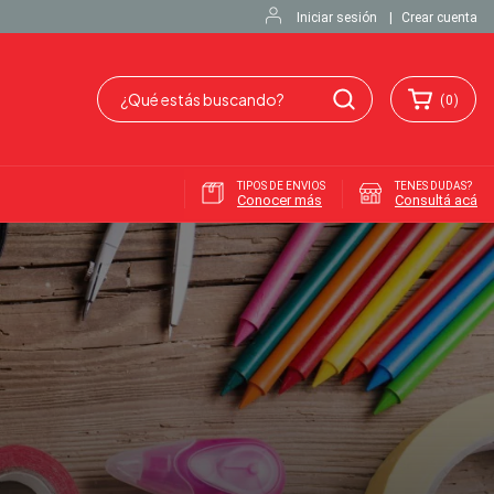
Iniciar sesión
|
Crear cuenta
(
0
)
TIPOS DE ENVIOS
TENES DUDAS?
Conocer más
Consultá acá