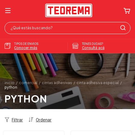
TIPOS DE ENVIOS
TENES DUDAS?
Conocer más
Consultá acá
inicio
/
comercial
/
cintas adhesivas
/
cinta adhesiva especial
/
python
PYTHON
Filtrar
Ordenar