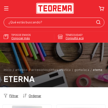
TIPOS DE ENVIOS
TENES DUDAS?
Conocer más
Consultá acá
inicio
/
artistico
/
accesorios pintura artistica
/
goma laca
/
eterna
ETERNA
Filtrar
Ordenar