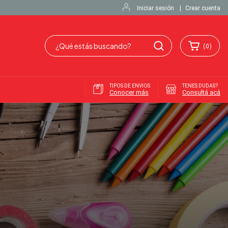
Iniciar sesión
|
Crear cuenta
(
0
)
TIPOS DE ENVIOS
TENES DUDAS?
Conocer más
Consultá acá