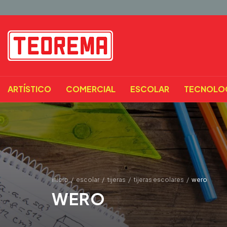
ARTÍSTICO
COMERCIAL
ESCOLAR
TECNOLO
inicio
/
escolar
/
tijeras
/
tijeras escolares
/
wero
WERO