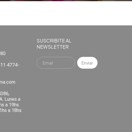
SUSCRIBITE AL
NEWSLETTER
880
11 4774-
ema.com
4386,
A. Lunes a
hs a 19hs.
1hs a 18hs