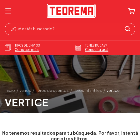
TIPOS DE ENVIOS
TENES DUDAS?
Conocer más
Consultá acá
inicio
/
varios
/
libros de cuentos
/
libros infantiles
/
vertice
VERTICE
No tenemos resultados para tu búsqueda. Por favor, intentá
con otros filtros.