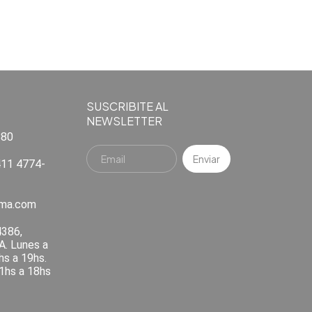
SUSCRIBITE AL
NEWSLETTER
880
11 4774-
ema.com
4386,
A. Lunes a
hs a 19hs.
1hs a 18hs