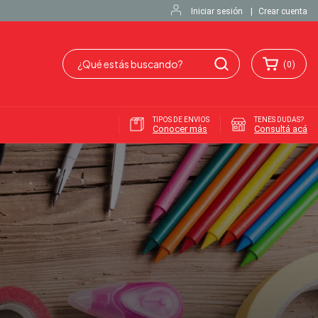
Iniciar sesión
|
Crear cuenta
(
0
)
TIPOS DE ENVIOS
TENES DUDAS?
Conocer más
Consultá acá