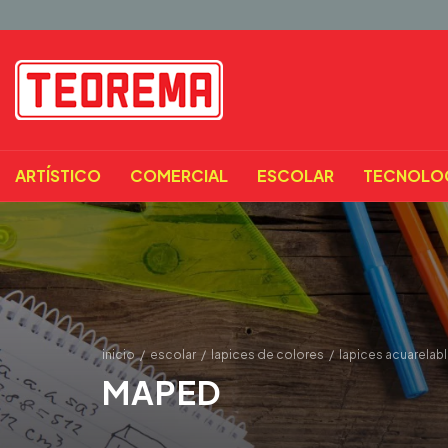
ARTÍSTICO
COMERCIAL
ESCOLAR
TECNOLO
inicio
/
escolar
/
lapices de colores
/
lapices acuarelab
MAPED