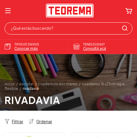
TIPOS DE ENVIOS
TENES DUDAS?
Conocer más
Consultá acá
inicio
/
escolar
/
cuadernos escolares
/
cuaderno 16x21cm tapa
flexible
/
rivadavia
RIVADAVIA
Filtrar
Ordenar