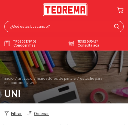
TIPOS DE ENVIOS
TENES DUDAS?
Conocer más
Consultá acá
inicio
/
artistico
/
marcadores de pintura
/
estuche para
marcadores
/
uni
UNI
Filtrar
Ordenar