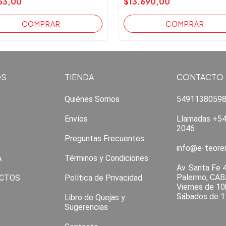
53,00
$13.690,00
OS
TIENDA
CONTACTO
Quiénes Somos
5491138059
Envíos
Llamadas +54
2046
Preguntas Frecuentes
info@e-teor
A
Términos y Condiciones
Av. Santa Fe 
Palermo, CAB
CTOS
Política de Privacidad
Viernes de 10
Sábados de 1
Libro de Quejas y
Sugerencias