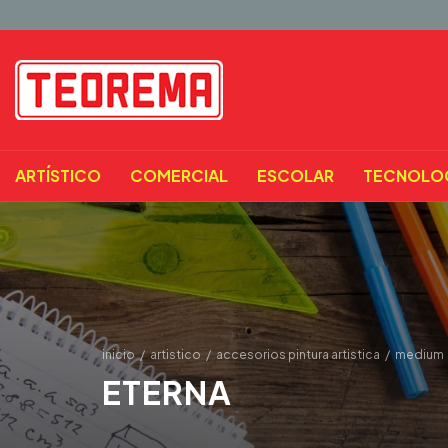
ARTÍSTICO
COMERCIAL
ESCOLAR
TECNOLO
inicio
/
artistico
/
accesorios pintura artistica
/
medium
ETERNA