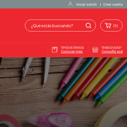
Iniciar sesión
|
Crear cuenta
(
0
)
TIPOS DE ENVIOS
TENES DUDAS?
Conocer más
Consultá acá