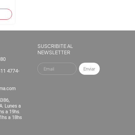
SUSCRIBITE AL
NEWSLETTER
880
11 4774-
ema.com
4386,
A. Lunes a
hs a 19hs.
1hs a 18hs