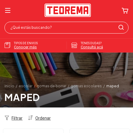
TIPOS DE ENVIOS
TENES DUDAS?
Conocer más
Consultá acá
inicio
/
escolar
/
gomas de borrar
/
gomas escolares
/
maped
MAPED
Filtrar
Ordenar